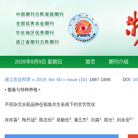
2026年8月9日 星期日
首页
期刊介绍
浙江农业科学
››
2019
,
Vol. 60
››
Issue (10)
: 1887-1888.
DOI:
10
• 蚕桑与特种养殖 •
不同杂交水稻品种在稻鱼共生系统下的农艺性状
1
2
3
4
1
1
1
4,*
肖欢喜
, 陶开战
, 陈志俭
, 吴勤俭
, 潘王杰
, 刘森
, 周光
, 刘永安