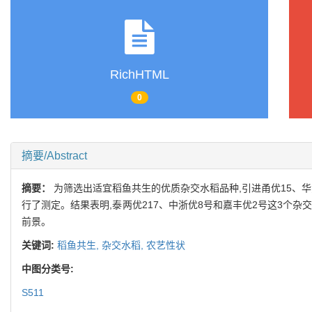
RichHTML
0
摘要/Abstract
摘要：
为筛选出适宜稻鱼共生的优质杂交水稻品种,引进甬优15、
行了测定。结果表明,泰两优217、中浙优8号和嘉丰优2号这3个
前景。
关键词:
稻鱼共生,
杂交水稻,
农艺性状
中图分类号:
S511