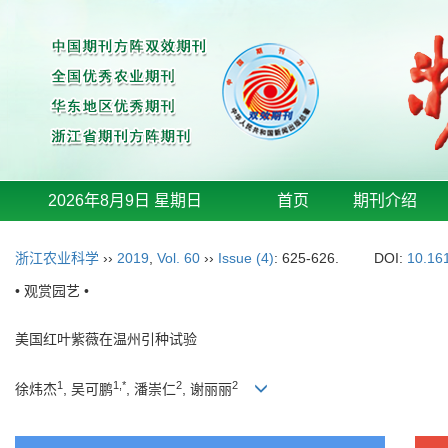
2026年8月9日 星期日
首页
期刊介绍
浙江农业科学
››
2019
,
Vol. 60
››
Issue (4)
: 625-626.
DOI:
10.16
• 观赏园艺 •
美国红叶紫薇在温州引种试验
1
1,*
2
2
徐炜杰
, 吴可鹏
, 潘崇仁
, 谢丽丽