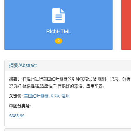
RichHTML
0
摘要/Abstract
摘要：
在温州进行美国红叶紫薇的引种栽培试验,观测、记录、分析
况良好,抗逆性强,适应性广,有很好的栽培、应用前景。
关键词:
美国红叶紫薇,
引种,
温州
中图分类号:
S685.99