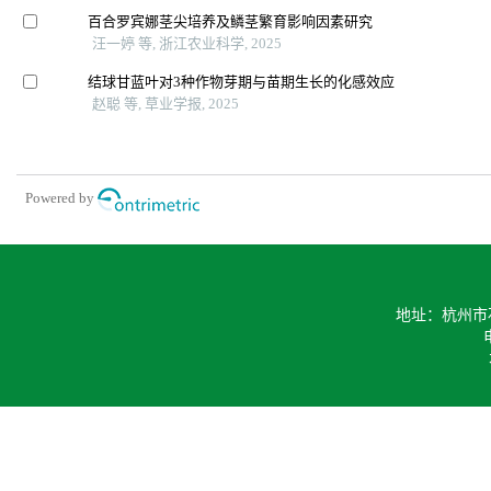
百合罗宾娜茎尖培养及鳞茎繁育影响因素研究
汪一婷 等, 浙江农业科学, 2025
结球甘蓝叶对3种作物芽期与苗期生长的化感效应
赵聪 等, 草业学报, 2025
Powered by
地址：杭州市