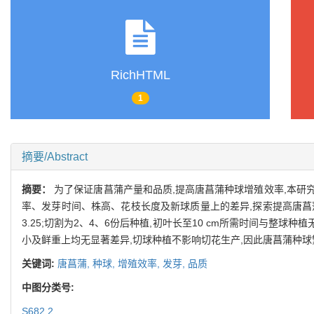
RichHTML
1
摘要/Abstract
摘要：
为了保证唐菖蒲产量和品质,提高唐菖蒲种球增殖效率,本研究
率、发芽时间、株高、花枝长度及新球质量上的差异,探索提高唐菖蒲
3.25;切割为2、4、6份后种植,初叶长至10 cm所需时间与整球
小及鲜重上均无显著差异,切球种植不影响切花生产,因此唐菖蒲种球
关键词:
唐菖蒲,
种球,
增殖效率,
发芽,
品质
中图分类号:
S682.2