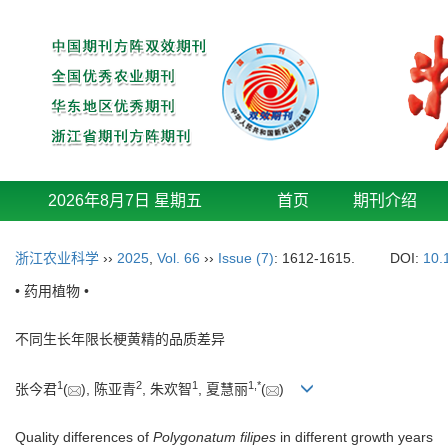
2026年8月7日 星期五
首页
期刊介绍
浙江农业科学
››
2025
,
Vol. 66
››
Issue (7)
: 1612-1615.
DOI:
10.
• 药用植物 •
不同生长年限长梗黄精的品质差异
1
2
1
1
,
*
张今君
(
), 陈亚青
, 朱欢智
, 夏慧丽
(
)
Quality differences of
Polygonatum filipes
in different growth years