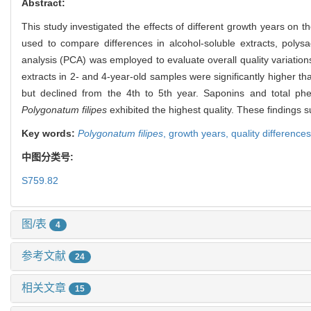
Abstract:
This study investigated the effects of different growth years on th
used to compare differences in alcohol-soluble extracts, poly
analysis (PCA) was employed to evaluate overall quality variation
extracts in 2- and 4-year-old samples were significantly higher th
but declined from the 4th to 5th year. Saponins and total phe
Polygonatum filipes
exhibited the highest quality. These findings s
Key words:
Polygonatum filipes
,
growth years,
quality difference
中图分类号:
S759.82
图/表
4
参考文献
24
相关文章
15