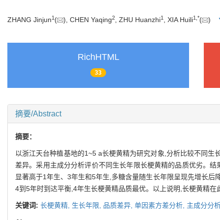
1
2
1
1
,
*
ZHANG Jinjun
(
), CHEN Yaqing
, ZHU Huanzhi
, XIA Huili
(
)
RichHTML
33
摘要/Abstract
摘要：
以浙江天台种植基地的1~5 a长梗黄精为研究对象,分析比较不
差异。采用主成分分析评价不同生长年限长梗黄精的品质优劣。结果
显著高于1年生、3年生和5年生,多糖含量随生长年限呈现先增长后
4到5年时到达平衡,4年生长梗黄精品质最优。以上说明,长梗黄精
关键词:
长梗黄精,
生长年限,
品质差异,
单因素方差分析,
主成分分