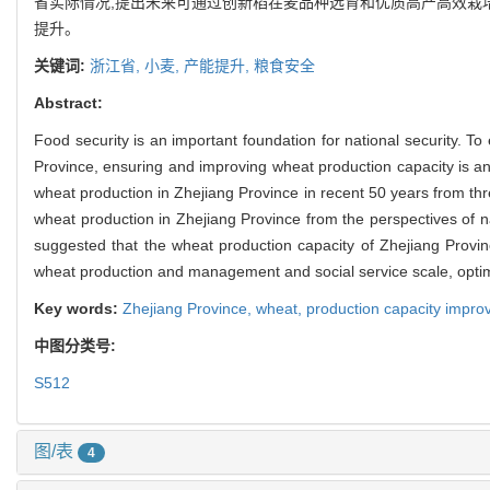
省实际情况,提出未来可通过创新稻茬麦品种选育和优质高产高效栽
提升。
关键词:
浙江省,
小麦,
产能提升,
粮食安全
Abstract:
Food security is an important foundation for national security. To
Province, ensuring and improving wheat production capacity is an
wheat production in Zhejiang Province in recent 50 years from three
wheat production in Zhejiang Province from the perspectives of na
suggested that the wheat production capacity of Zhejiang Provinc
wheat production and management and social service scale, optimi
Key words:
Zhejiang Province,
wheat,
production capacity impro
中图分类号:
S512
图/表
4