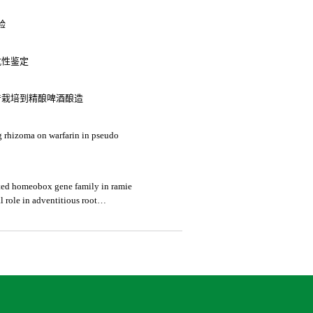
验
抗性鉴定
产栽培到精酿啤酒酿造
g rhizoma on warfarin in pseudo
ted homeobox gene family in ramie
l role in adventitious root