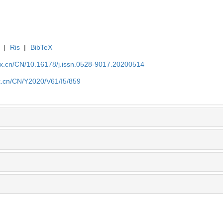
|
Ris
|
BibTeX
kx.cn/CN/10.16178/j.issn.0528-9017.20200514
kx.cn/CN/Y2020/V61/I5/859