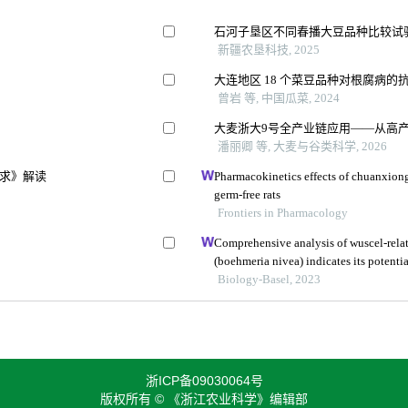
石河子垦区不同春播大豆品种比较试
新疆农垦科技, 2025
大连地区 18 个菜豆品种对根腐病的
曾岩 等, 中国瓜菜, 2024
大麦浙大9号全产业链应用——从高
潘丽卿 等, 大麦与谷类科学, 2026
求》解读
Pharmacokinetics effects of chuanxion
germ-free rats
Frontiers in Pharmacology
Comprehensive analysis of wuscel-rela
(boehmeria nivea) indicates its potentia
development
Biology-Basel, 2023
浙ICP备09030064号
版权所有 © 《浙江农业科学》编辑部