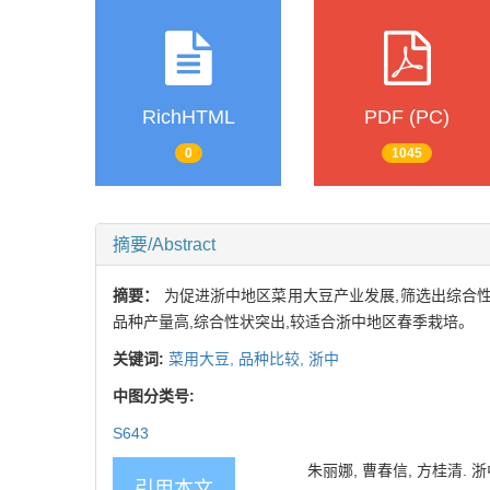
RichHTML
PDF (PC)
0
1045
摘要/Abstract
摘要：
为促进浙中地区菜用大豆产业发展,筛选出综合性
品种产量高,综合性状突出,较适合浙中地区春季栽培。
关键词:
菜用大豆,
品种比较,
浙中
中图分类号:
S643
朱丽娜, 曹春信, 方桂清. 浙中
引用本文