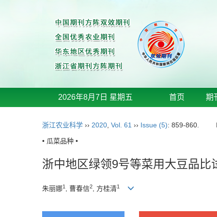
2026年8月7日 星期五
首页
期
浙江农业科学
››
2020
,
Vol. 61
››
Issue (5)
: 859-860.
• 瓜菜品种 •
浙中地区绿领9号等菜用大豆品比
1
2
1
朱丽娜
, 曹春信
, 方桂清