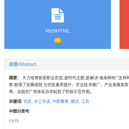
RichHTML
0
摘要/Abstract
摘要：
大力培育新型职业农民,是时代主题,是解决“谁来种地”“怎
育,取得了显著成效,为农民素质提升、农业技术推广、产业发展发挥
育、全国农广校体系办学起到了积极示范作用。
关键词:
农民,
半工半读,
中职教育,
模式,
江苏
中图分类号:
C975