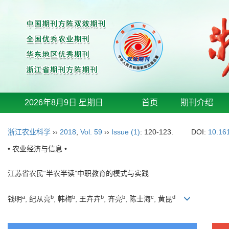
2026年8月9日 星期日
首页
期刊介绍
浙江农业科学
››
2018
,
Vol. 59
››
Issue (1)
: 120-123.
DOI:
10.16
• 农业经济与信息 •
江苏省农民“半农半读”中职教育的模式与实践
a
b
b
b
b
c
d
钱明
, 纪从亮
, 韩梅
, 王卉卉
, 齐亮
, 陈士海
, 黄昆