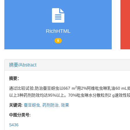
RichHTML
6
摘要/Abstract
摘要：
2
通过比较试验,防治蚕豆蚜虫以667 m
用2%阿维吡虫啉乳油60 mL
以上3种药剂防效均达95%以上。70%吡虫啉水分散粒剂2 g速效
关键词:
蚕豆蚜虫,
药剂防治,
效果
中图分类号:
S436