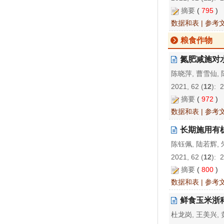
摘要
(
795
)
数据和表
|
参考
粮食作物
氮肥减施对
陈晓萍, 曹雪仙, 
2021, 62 (
12
): 
摘要
(
972
)
数据和表
|
参考
长期施用有
陈钰佩, 陆若辉, 
2021, 62 (
12
): 
摘要
(
800
)
数据和表
|
参考
鲜食玉米浙
杜龙岗, 王美兴,