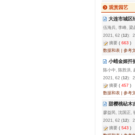
观赏园艺
大连市城区
伍海兵, 李峰, 梁
2021, 62 (
12
): 
摘要
(
663
)
数据和表
|
参考
小蜡金姬扦
陈小中, 陈胜洪,
2021, 62 (
12
): 
摘要
(
457
)
数据和表
|
参考
甜樱桃砧木
廖益民, 沈国正, 
2021, 62 (
12
): 
摘要
(
543
)