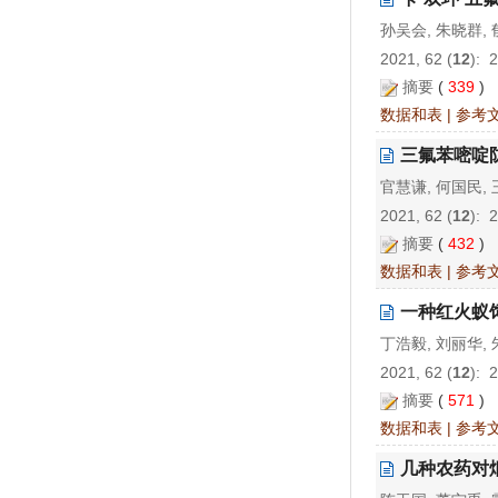
孙吴会, 朱晓群, 
2021, 62 (
12
): 
摘要
(
339
)
数据和表
|
参考
三氟苯嘧啶
官慧谦, 何国民,
2021, 62 (
12
): 
摘要
(
432
)
数据和表
|
参考
一种红火蚁
丁浩毅, 刘丽华, 
2021, 62 (
12
): 
摘要
(
571
)
数据和表
|
参考
几种农药对