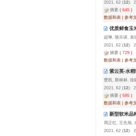
2021, 62 (
12
): 
摘要
(
645
)
数据和表
|
参考
优质鲜食玉
赵琳, 骆乐谈, 
2021, 62 (
12
): 
摘要
(
729
)
数据和表
|
参考
紫云英-水
曹凯, 斯林林, 徐
2021, 62 (
12
): 
摘要
(
585
)
数据和表
|
参考
新型软米品种
周正红, 王先旭, 
2021, 62 (
12
): 