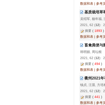
数据和表
|
参考
基质栽培草
吴绍军, 杨年福, 
2021, 62 (
12
): 
摘要
(
1893
数据和表
|
参考
畜禽粪便与
韩明丽, 周坛根
2021, 62 (
12
): 
摘要
(
494
)
数据和表
|
参考
衢州2021
钱贞, 汪晨, 方培
2021, 62 (
12
): 
摘要
(
441
)
数据和表
|
参考