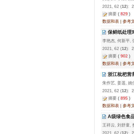
2021, 62 (
12
): 
摘要
(
829
)
数据和表
|
参考
保鲜纸处理
李艳杰, 何新平, 
2021, 62 (
12
): 
摘要
(
902
)
数据和表
|
参考
浙江枇杷营
朱作艺, 姜遥, 姚
2021, 62 (
12
): 
摘要
(
895
)
数据和表
|
参考
A级绿色食
王祥云, 刘舒童, 
2021, 62 (
12
): 