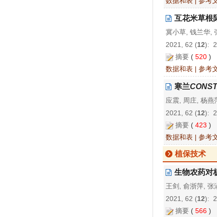
数据和表
|
参考
互花米草根
冀小草, 钱兰华, 
2021, 62 (
12
): 
摘要
(
520
)
数据和表
|
参考
寒兰
CONST
应震, 周庄, 杨燕
2021, 62 (
12
): 
摘要
(
423
)
数据和表
|
参考
植保技术
生物农药对
王剑, 俞浙萍, 张
2021, 62 (
12
): 
摘要
(
566
)