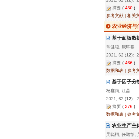
2021, 62 (
12
): 
摘要
(
430
)
参考文献
|
相关
农业经济与
基于面板数
常健聪, 康晖鋆
2021, 62 (
12
): 
摘要
(
466
)
数据和表
|
参考
基于因子分
杨鑫雨, 江晶
2021, 62 (
12
): 
摘要
(
376
)
数据和表
|
参考
农业生产主
吴晓柯, 任璐怡,