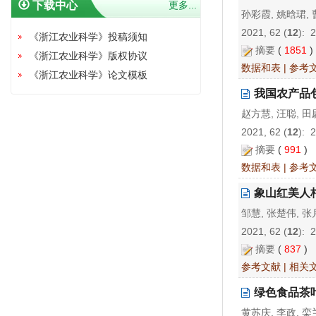
下载中心
更多...
孙彩霞, 姚晗珺, 
2021, 62 (
12
): 
《浙江农业科学》投稿须知
摘要
(
1851
《浙江农业科学》版权协议
数据和表
|
参考
《浙江农业科学》论文模板
我国农产品
赵方慧, 汪聪, 田
2021, 62 (
12
): 
摘要
(
991
)
数据和表
|
参考
象山红美人
邹慧, 张楚伟, 
2021, 62 (
12
): 
摘要
(
837
)
参考文献
|
相关
绿色食品茶
黄苏庆, 李政, 栾