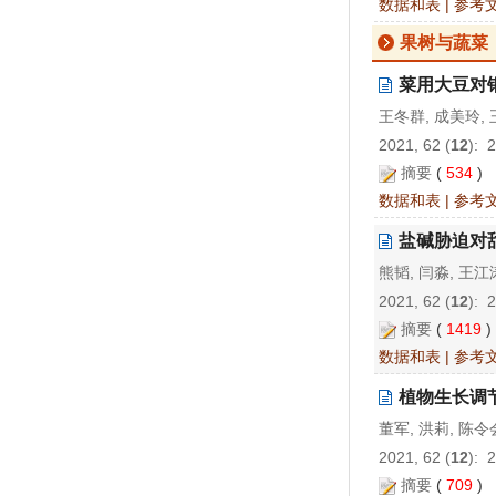
数据和表
|
参考
果树与蔬菜
菜用大豆对
王冬群, 成美玲, 
2021, 62 (
12
): 
摘要
(
534
)
数据和表
|
参考
盐碱胁迫对
熊韬, 闫淼, 王江
2021, 62 (
12
): 
摘要
(
1419
数据和表
|
参考
植物生长调
董军, 洪莉, 陈令
2021, 62 (
12
): 
摘要
(
709
)