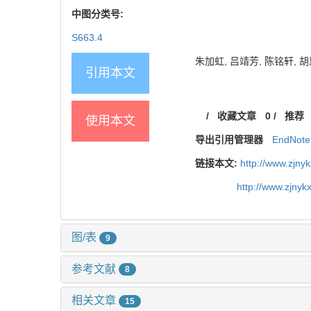
中图分类号:
S663.4
朱加虹, 吕靖芳, 陈铭轩, 胡
引用本文
/
收藏文章
0
/
推荐
使用本文
导出引用管理器
EndNote
链接本文:
http://www.zjny
http://www.zjny
图/表
9
参考文献
8
相关文章
15