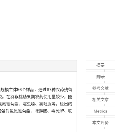
摘要
图/表
参考文献
规模主体56个样品，通过67种农药残留
较。在猕猴桃幼果期农药使用量较少，随
相关文章
氯氟氰菊酯、噻虫嗪、氯吡脲等，检出的
建议加强对氯氟氰菊酯、咪鲜胺、毒死蜱、联
Metrics
本文评价