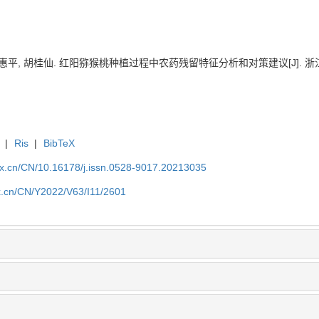
惠平, 胡桂仙. 红阳猕猴桃种植过程中农药残留特征分析和对策建议[J]. 浙江农业科学, 
|
Ris
|
BibTeX
kx.cn/CN/10.16178/j.issn.0528-9017.20213035
kx.cn/CN/Y2022/V63/I11/2601