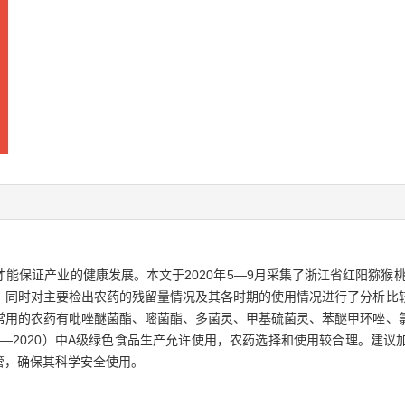
能保证产业的健康发展。本文于2020年5—9月采集了浙江省红阳猕猴桃
，同时对主要检出农药的残留量情况及其各时期的使用情况进行了分析比
常用的农药有吡唑醚菌酯、嘧菌酯、多菌灵、甲基硫菌灵、苯醚甲环唑、
 393—2020）中A级绿色食品生产允许使用，农药选择和使用较合理。
管，确保其科学安全使用。