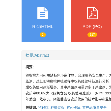
RichHTML
PDF (PC)
2
617
摘要/Abstract
摘要：
猕猴桃为用药短缺特色小宗作物，合理用药安全生产，才
监测，对红阳猕猴桃种植过程中农药残留特征进行分析
后农药使用逐渐增多，其中杀菌剂用量远多于杀虫剂，
农药中80.6%为《绿色食品 农药使用准则》（NY/T
苯菊酯、敌敌畏、阿维菌素等农药使用的技术指导和监
关键词:
猕猴桃,
种植过程,
农药残留,
农产品质量安全