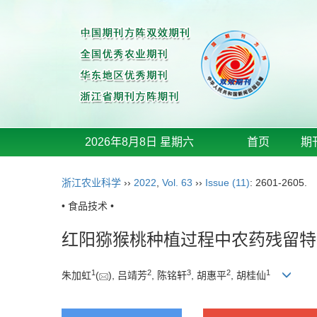
2026年8月8日 星期六
首页
期
浙江农业科学
››
2022
,
Vol. 63
››
Issue (11)
: 2601-2605.
• 食品技术 •
红阳猕猴桃种植过程中农药残留特
1
2
3
2
1
朱加虹
(
), 吕靖芳
, 陈铭轩
, 胡惠平
, 胡桂仙