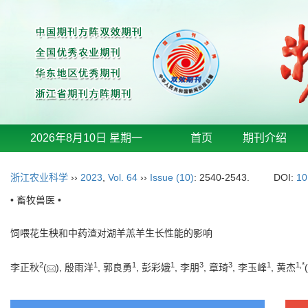
2026年8月10日 星期一
首页
期刊介绍
浙江农业科学
››
2023
,
Vol. 64
››
Issue (10)
: 2540-2543.
DOI:
10
• 畜牧兽医 •
饲喂花生秧和中药渣对湖羊羔羊生长性能的影响
2
1
1
1
3
3
1
1
,
*
李正秋
(
), 殷雨洋
, 郭良勇
, 彭彩娥
, 李朋
, 章琦
, 李玉峰
, 黄杰
(