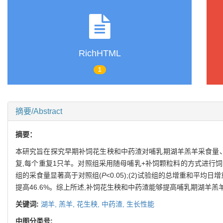
RichHTML
1
摘要/Abstract
摘要：
本研究旨在探究早期补饲花生秧和中药渣对哺乳期湖羊羔羊采食量、生
复,每个重复1只羊。对照组采用随母哺乳+补饲颗粒料的方式进行饲喂;
组的采食量显著高于对照组(
P
<0.05);(2)试验组的总增重和平均
提高46.6%。综上所述,补饲花生秧和中药渣能够提高哺乳期湖羊羔
关键词:
湖羊,
羔羊,
花生秧,
中药渣,
生长性能
中图分类号: