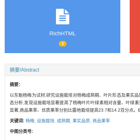
RichHTML
3
摘要/Abstract
摘要：
以东魁杨梅为试材,研究设施栽培对杨梅成熟期、叶片形态及果实品质的
态分析,发现设施栽培显著提高了杨梅叶片叶绿素相对含量、叶绿素
显著,商品果率、优质果率分别比露地栽培提高23.7和14.2百分点
关键词:
杨梅,
设施栽培,
成熟期,
果实品质,
商品果率
中图分类号: