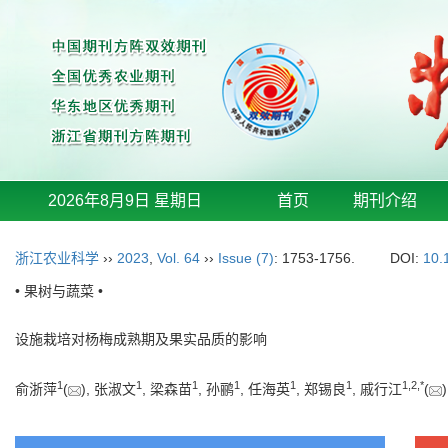
2026年8月9日 星期日
首页
期刊介绍
浙江农业科学
››
2023
,
Vol. 64
››
Issue (7)
: 1753-1756.
DOI:
10.
• 果树与蔬菜 •
设施栽培对杨梅成熟期及果实品质的影响
1
1
1
1
1
1
1
,
2
,
*
俞浙萍
(
), 张淑文
, 梁森苗
, 孙鹂
, 任海英
, 郑锡良
, 戚行江
(