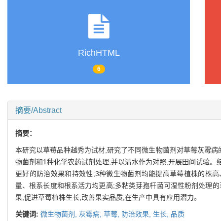
RichHTML
6
摘要/Abstract
摘要：
本研究以草莓品种越秀为试材,研究了不同微生物菌剂对草莓灰霉病
物菌剂和1种化学农药试剂处理,并以清水作为对照,开展田间试验。
更好的防治效果和持效性;3种微生物菌剂均能提高草莓植株的株高
量、根系长度和根系活力均更高;多粘类芽孢杆菌可湿性粉剂处理的
果,促进草莓植株生长,改善果实品质,在生产中具有应用潜力。
关键词:
微生物菌剂,
灰霉病,
草莓,
防治效果,
生长,
品质