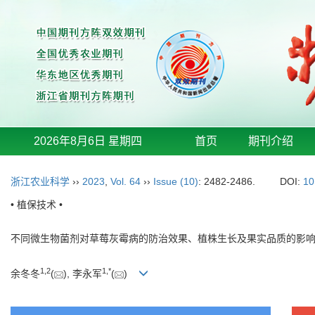
2026年8月6日 星期四
首页
期刊介绍
浙江农业科学
››
2023
,
Vol. 64
››
Issue (10)
: 2482-2486.
DOI:
10
• 植保技术 •
不同微生物菌剂对草莓灰霉病的防治效果、植株生长及果实品质的影
1
,
2
1
,
*
余冬冬
(
), 李永军
(
)